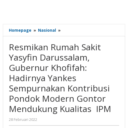
Resmikan
Homepage
»
Nasional
»
Rumah
Sakit
Resmikan Rumah Sakit
Yasyfin
Darussalam,
Yasyfin Darussalam,
Gubernur
Gubernur Khofifah:
Khofifah:
Hadirnya
Hadirnya Yankes
Yankes
Sempurnakan
Sempurnakan Kontribusi
Kontribusi
Pondok Modern Gontor
Pondok
Modern
Mendukung Kualitas IPM
Gontor
Mendukung
oleh
28 Februari 2022
Kualitas
Gatot
IPM