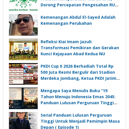
Dorong Percepatan Pengesahan RUU
Perampasan Aset
Kemenangan Abdul El-Sayed Adalah
Kemenangan Perubahan
Refleksi Kiai Imam Jazuli:
Transformasi Pemikiran dan Gerakan
Kunci Kejayaan Abad Kedua NU
PKDI Cup II 2026 Berhadiah Total Rp
500 Juta Resmi Bergulir dari Stadion
Merdeka Jombang, Ketua PKDI Jatim:
Ajang Silaturrahmi dan Media
Komunikasi Kades untuk Memajukan
Mengapa Saya Menulis Buku “19
Desa
Tahun Menuju Indonesia Emas 2045:
Panduan Lulusan Perguruan Tinggi
Untuk Menjadi Pemimpin Masa
Depan”?
Serial Panduan Lulusan Perguruan
Tinggi Untuk Menjadi Pemimpin Masa
Depan ( Episode 1)