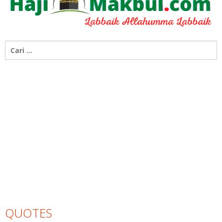
Cari
untuk:
QUOTES