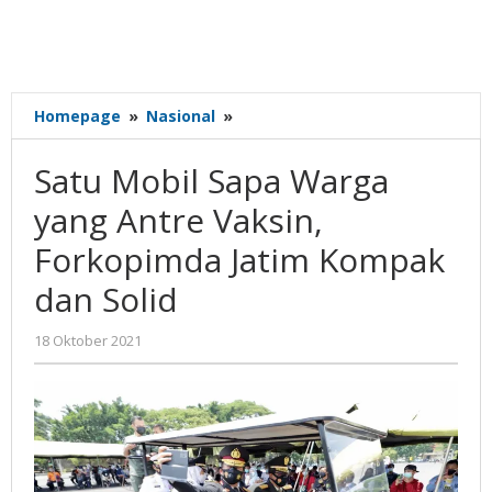
Satu
Homepage
»
Nasional
»
Mobil
Sapa
Satu Mobil Sapa Warga
Warga
yang
yang Antre Vaksin,
Antre
Forkopimda Jatim Kompak
Vaksin,
Forkopimda
dan Solid
Jatim
Kompak
oleh
18 Oktober 2021
dan
Nilna
Solid
Niswah