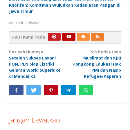
Khofifah: Komitmen Wujudkan Kedaulatan Pangan di
Jawa Timur
oleh
Nilna Niswah
Ikuti Kami Pada
Navigasi
Pos sebelumnya
Pos berikutnya
Setelah Sukses Layani
Muslimat dan KJRI
pos
PON, PLN Siap Listriki
Hongkong Edukasi Hak
Gelaran World Superbike
PMI dan Nasib
di Mandalika
Refugee/Paperan
Jangan Lewatkan