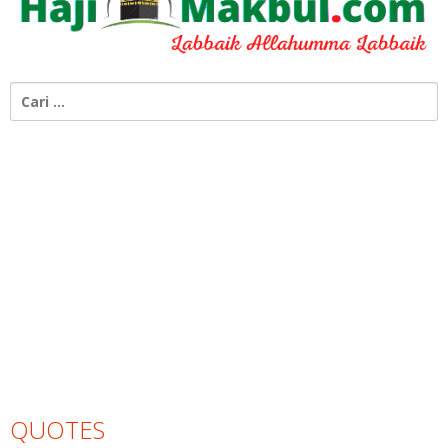
Cari
untuk:
QUOTES