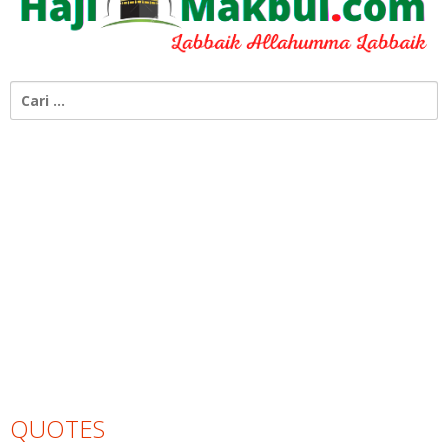
Cari
untuk:
QUOTES