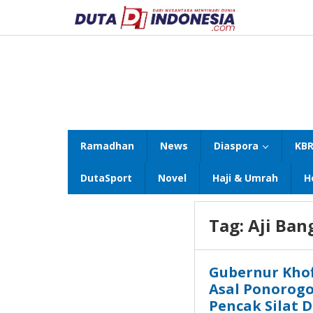
Lewati
ke
konten
Ramadhan
News
Diaspora
KBR
DutaSport
Novel
Haji & Umrah
H
Tag:
Aji Ba
Gubernur Khof
Asal Ponorogo
Pencak Silat D