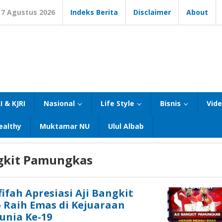
7 Agustus 2026
Indeks Berita
Disclaimer
About
I & KJRI
Nasional
Life Style
Bisnis
Vid
ealthy
Muktamar NU
Ulul Albab
ngkit Pamungkas
ifah Apresiasi Aji Bangkit
 Raih Emas di Kejuaraan
unia Ke-19