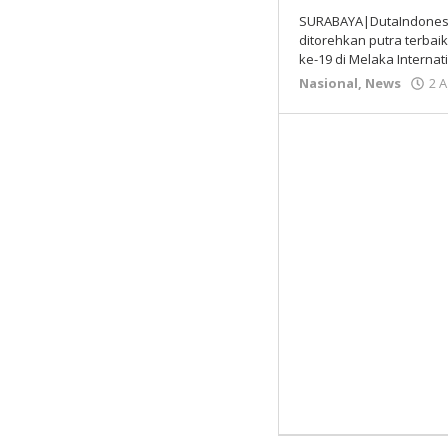
SURABAYA|DutaIndonesi
ditorehkan putra terbai
ke-19 di Melaka Internat
Nasional
,
News
2 