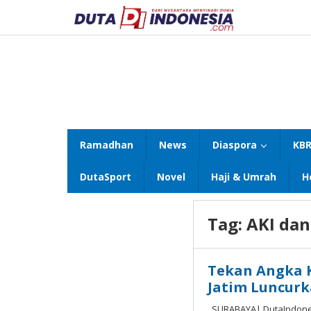
Lewati
ke
konten
Ramadhan
News
Diaspora
KBR
DutaSport
Novel
Haji & Umrah
H
Tag:
AKI da
Tekan Angka K
Jatim Luncurk
SURABAYA| DutaIndones