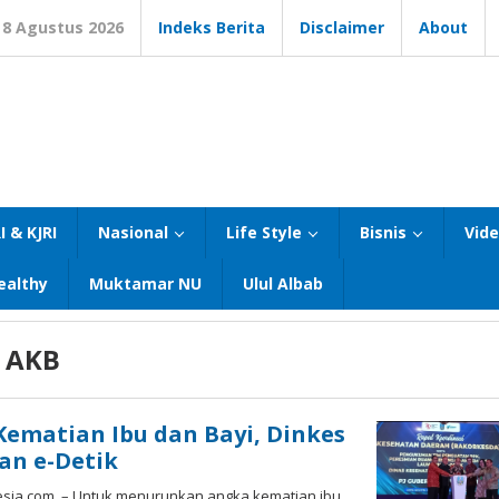
8 Agustus 2026
Indeks Berita
Disclaimer
About
I & KJRI
Nasional
Life Style
Bisnis
Vid
ealthy
Muktamar NU
Ulul Albab
n AKB
ematian Ibu dan Bayi, Dinkes
an e-Detik
ia.com – Untuk menurunkan angka kematian ibu