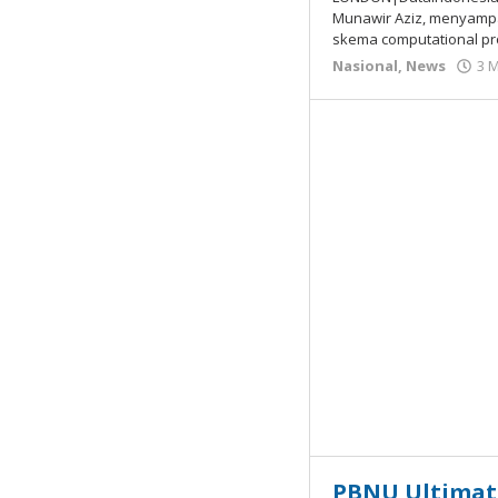
Munawir Aziz, menyampa
skema computational pr
Nasional
,
News
3 
PBNU Ultimat