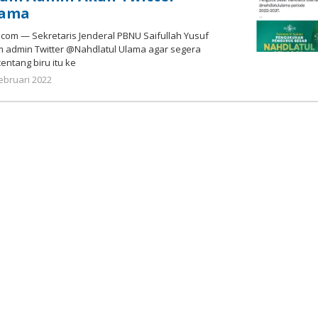
lama
com — Sekretaris Jenderal PBNU Saifullah Yusuf
m admin Twitter @Nahdlatul Ulama agar segera
ntang biru itu ke
oleh
ebruari 2022
Nilna
Niswah