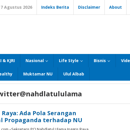
7 Agustus 2026
Indeks Berita
Disclaimer
About
I & KJRI
Nasional
Life Style
Bisnis
Vid
ealthy
Muktamar NU
Ulul Albab
witter@nahdlatululama
s Raya: Ada Pola Serangan
l Propaganda terhadap NU
om –Sekretaris PCI Nahdlatul Ulama Inggris Raya,