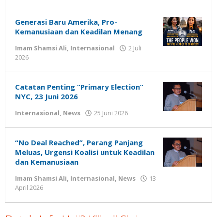
Gatot
Susanto
Generasi Baru Amerika, Pro-
Kemanusiaan dan Keadilan Menang
Imam Shamsi Ali
,
Internasional
2 Juli
oleh
2026
Gatot
Susanto
Catatan Penting “Primary Election”
NYC, 23 Juni 2026
oleh
Internasional
,
News
25 Juni 2026
Gatot
Susanto
“No Deal Reached”, Perang Panjang
Meluas, Urgensi Koalisi untuk Keadilan
dan Kemanusiaan
Imam Shamsi Ali
,
Internasional
,
News
13
oleh
April 2026
Gatot
Susanto