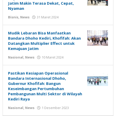
Jatim Makin Terasa Dekat, Cepat,
Nyaman
oleh
Bisnis
,
News
31 Maret 2024
Gatot
Susanto
Mudik Lebaran Bisa Manfaatkan
Bandara Dhoho Kediri, Khofifah: Akan
Datangkan Multiplier Effect untuk
Kemajuan Jatim
oleh
Nasional
,
News
10 Maret 2024
Gatot
Susanto
Pastikan Kesiapan Operasional
Bandara Internasional Dhoho,
Gubernur Khofifah: Bangun
Keseimbangan Pertumbuhan
Pembangunan Multi Sektor di Wilayah
Kediri Raya
oleh
Nasional
,
News
1 Desember 2023
Gatot