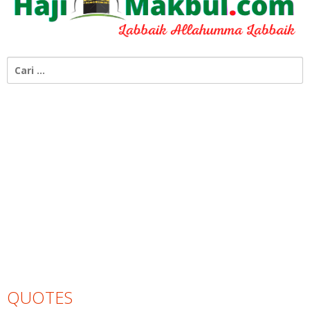
Cari
untuk:
QUOTES