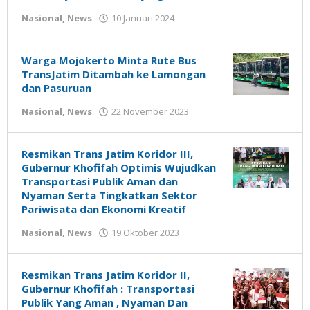
oleh
Nasional
,
News
10 Januari 2024
Gatot
Susanto
Warga Mojokerto Minta Rute Bus
TransJatim Ditambah ke Lamongan
dan Pasuruan
oleh
Nasional
,
News
22 November 2023
Gatot
Susanto
Resmikan Trans Jatim Koridor III,
Gubernur Khofifah Optimis Wujudkan
Transportasi Publik Aman dan
Nyaman Serta Tingkatkan Sektor
Pariwisata dan Ekonomi Kreatif
oleh
Nasional
,
News
19 Oktober 2023
Gatot
Susanto
Resmikan Trans Jatim Koridor II,
Gubernur Khofifah : Transportasi
Publik Yang Aman , Nyaman Dan