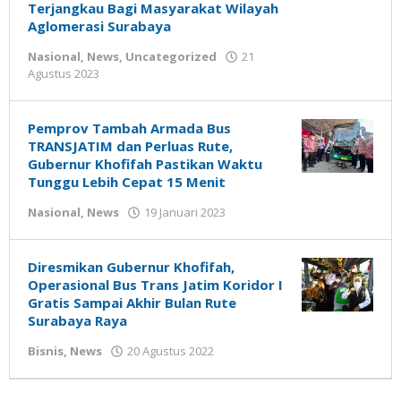
Terjangkau Bagi Masyarakat Wilayah
Aglomerasi Surabaya
Nasional
,
News
,
Uncategorized
21
oleh
Agustus 2023
Gatot
Susanto
Pemprov Tambah Armada Bus
TRANSJATIM dan Perluas Rute,
Gubernur Khofifah Pastikan Waktu
Tunggu Lebih Cepat 15 Menit
oleh
Nasional
,
News
19 Januari 2023
Nilna
Niswah
Diresmikan Gubernur Khofifah,
Operasional Bus Trans Jatim Koridor I
Gratis Sampai Akhir Bulan Rute
Surabaya Raya
oleh
Bisnis
,
News
20 Agustus 2022
Gatot
Susanto