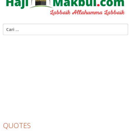
Cari
untuk:
QUOTES