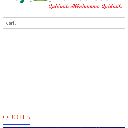
Cari
untuk:
QUOTES