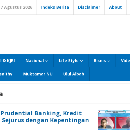
7 Agustus 2026
Indeks Berita
Disclaimer
About
I & KJRI
Nasional
Life Style
Bisnis
Vid
ealthy
Muktamar NU
Ulul Albab
a
 Prudential Banking, Kredit
 Sejurus dengan Kepentingan