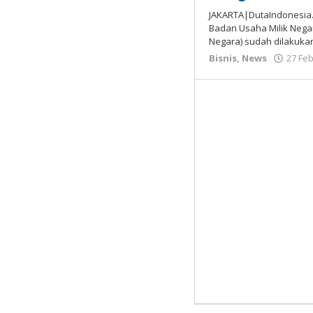
JAKARTA|DutaIndonesia.c
Badan Usaha Milik Nega
Negara) sudah dilakuka
Bisnis
,
News
27 Feb