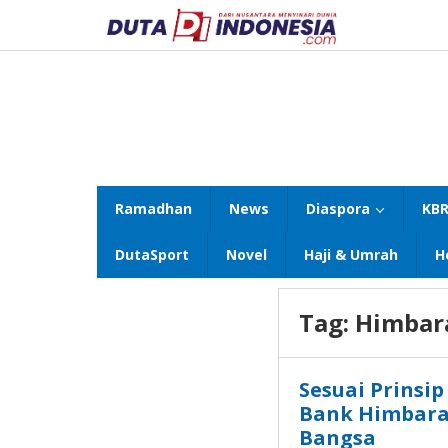
Lewati
ke
konten
Ramadhan
News
Diaspora
KBR
DutaSport
Novel
Haji & Umrah
H
Tag:
Himbar
Sesuai Prinsip
Bank Himbara
Bangsa