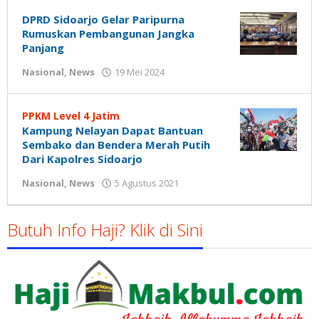
Susanto
DPRD Sidoarjo Gelar Paripurna
Rumuskan Pembangunan Jangka
Panjang
oleh
Nasional
,
News
19 Mei 2024
Gatot
Susanto
PPKM Level 4 Jatim
Kampung Nelayan Dapat Bantuan
Sembako dan Bendera Merah Putih
Dari Kapolres Sidoarjo
oleh
Nasional
,
News
5 Agustus 2021
Gatot
Susanto
Butuh Info Haji? Klik di Sini