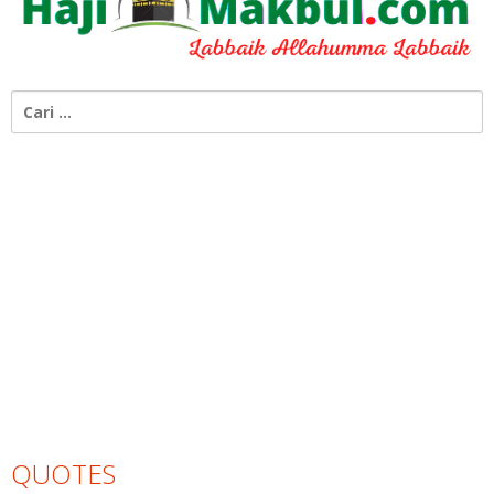
Cari
untuk:
QUOTES