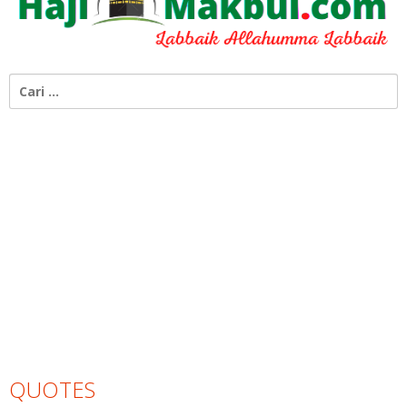
Cari
untuk:
QUOTES