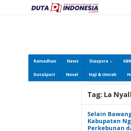
Lewati
ke
konten
Ramadhan
News
Diaspora
KBR
DutaSport
Novel
Haji & Umrah
H
Tag:
La Nyal
Selain Bawang
Kabupaten Ng
Perkebunan d