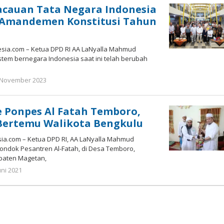
acauan Tata Negara Indonesia
 Amandemen Konstitusi Tahun
ia.com – Ketua DPD RI AA LaNyalla Mahmud
istem bernegara Indonesia saat ini telah berubah
oleh
 November 2023
Gatot
Susanto
 Ponpes Al Fatah Temboro,
 Bertemu Walikota Bengkulu
a.com – Ketua DPD RI, AA LaNyalla Mahmud
 Pondok Pesantren Al-Fatah, di Desa Temboro,
paten Magetan,
oleh
uni 2021
Gatot
Susanto