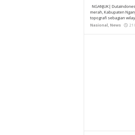
NGANJUK| DutaIndonesia
merah, Kabupaten Nganj
topografi sebagian wila
Nasional
,
News
21