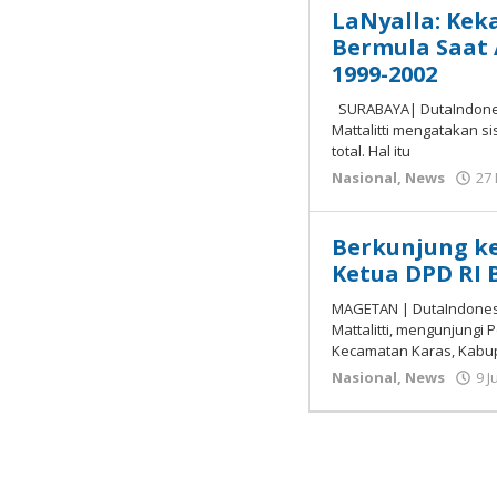
LaNyalla: Kek
Bermula Saat
1999-2002
SURABAYA| DutaIndones
Mattalitti mengatakan s
total. Hal itu
Nasional
,
News
27
Berkunjung ke
Ketua DPD RI
MAGETAN | DutaIndonesi
Mattalitti, mengunjungi
Kecamatan Karas, Kabu
Nasional
,
News
9 J