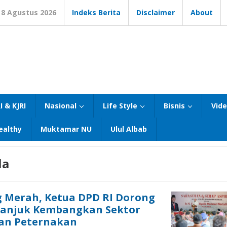
8 Agustus 2026
Indeks Berita
Disclaimer
About
I & KJRI
Nasional
Life Style
Bisnis
Vid
ealthy
Muktamar NU
Ulul Albab
la
 Merah, Ketua DPD RI Dorong
anjuk Kembangkan Sektor
an Peternakan