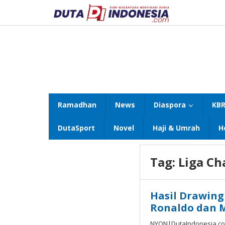
Lewati
ke
konten
Ramadhan
News
Diaspora
KBR
DutaSport
Novel
Haji & Umrah
H
Tag:
Liga C
Hasil Drawing
Ronaldo dan M
NYON|DutaIndonesia.com