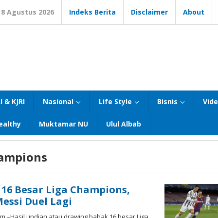
8 Agustus 2026
Indeks Berita
Disclaimer
About
I & KJRI
Nasional
Life Style
Bisnis
Vid
ealthy
Muktamar NU
Ulul Albab
hampions
 16 Besar Liga Champions,
essi Duel Lagi
 –Hasil undian atau drawing babak 16 besar Liga