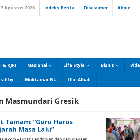
7 Agustus 2026
Indeks Berita
Disclaimer
About
I & KJRI
Nasional
Life Style
Bisnis
Vid
ealthy
Muktamar NU
Ulul Albab
 Masmundari Gresik
ut Tamam: “Guru Harus
arah Masa Lalu”
ia.com – Dinas Pendidikan dan Kebudayaan