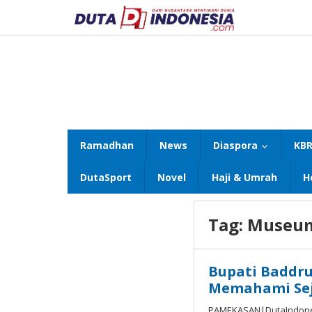
Lewati
ke
konten
Ramadhan
News
Diaspora
KBR
DutaSport
Novel
Haji & Umrah
H
Tag:
Museum
Bupati Baddr
Memahami Sej
PAMEKASAN|DutaIndones