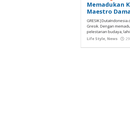
Memadukan Ka
Maestro Dama
GRESIK|DutaIndonesia.co
Gresik. Dengan memaduk
pelestarian budaya, lah
Life Style
,
News
29