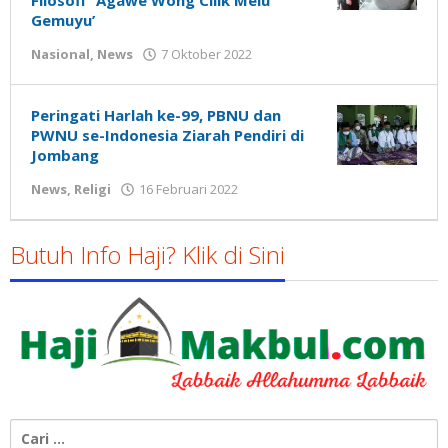
Filosofi ‘Agawe Wong Cilik Melu
Gemuyu’
oleh
Nasional
,
News
7 Oktober 2022
Gatot
Susanto
Peringati Harlah ke-99, PBNU dan
PWNU se-Indonesia Ziarah Pendiri di
Jombang
oleh
News
,
Religi
16 Februari 2022
Gatot
Susanto
Butuh Info Haji? Klik di Sini
Cari