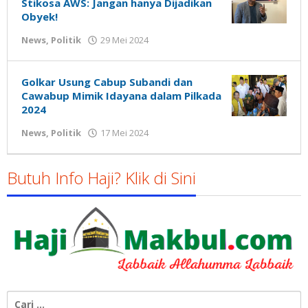
Stikosa AWS: Jangan hanya Dijadikan
Obyek!
oleh
News
,
Politik
29 Mei 2024
Gatot
Susanto
Golkar Usung Cabup Subandi dan
Cawabup Mimik Idayana dalam Pilkada
2024
oleh
News
,
Politik
17 Mei 2024
Gatot
Susanto
Butuh Info Haji? Klik di Sini
Cari