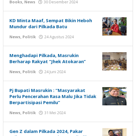
oleh
Books
,
News
30 Desember 2024
Gatot
Susanto
KD Minta Maaf, Sempat Bikin Heboh
Mundur dari Pilkada Batu
oleh
News
,
Politik
24 Agustus 2024
Gatot
Susanto
Menghadapi Pilkada, Masrukin
Berharap Rakyat ‘’Jhek Atokaran’’
oleh
News
,
Politik
24 Juni 2024
Gatot
Susanto
Pj Bupati Masrukin : “Masyarakat
Perlu Pencerahan Rasa Malu Jika Tidak
Berpartisipasi Pemilu”
oleh
News
,
Politik
31 Mei 2024
Gatot
Susanto
Gen Z dalam Pilkada 2024, Pakar