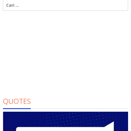
Cari
untuk:
QUOTES