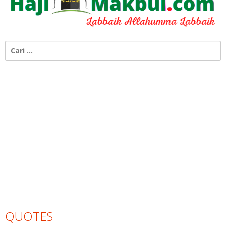
Cari
untuk:
QUOTES