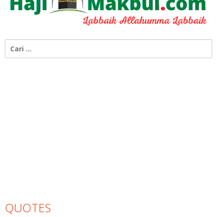
Cari
untuk:
QUOTES