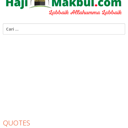
Cari
untuk:
QUOTES