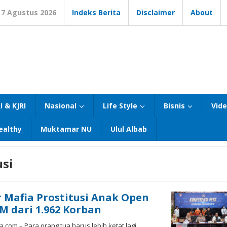
7 Agustus 2026
Indeks Berita
Disclaimer
About
I & KJRI
Nasional
Life Style
Bisnis
Vid
ealthy
Muktamar NU
Ulul Albab
usi
r Mafia Prostitusi Anak Open
M dari 1.962 Korban
com – Para orang tua harus lebih ketat lagi