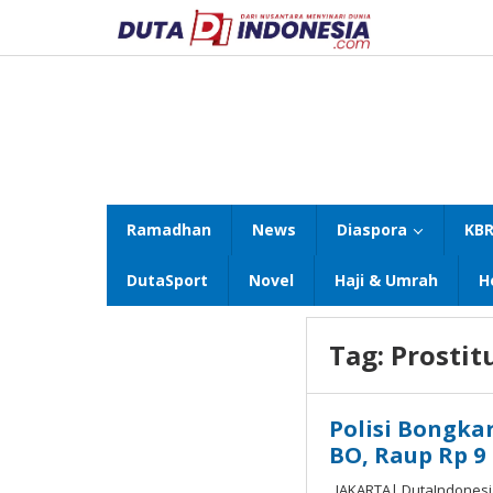
Lewati
ke
konten
Ramadhan
News
Diaspora
KBR
DutaSport
Novel
Haji & Umrah
H
Tag:
Prostit
Polisi Bongka
BO, Raup Rp 9 
JAKARTA| DutaIndonesia.