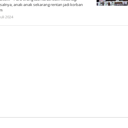
alnya, anak-anak sekarang rentan jadi korban
am
oleh
Juli 2024
Gatot
Susanto