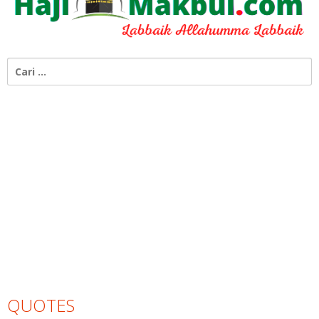
Cari
untuk:
QUOTES