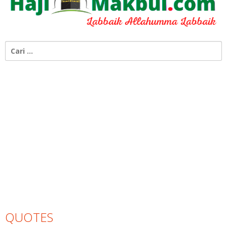
Cari
untuk:
QUOTES