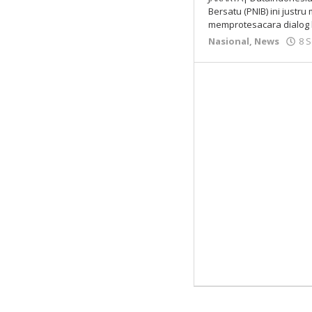
Bersatu (PNIB) ini justr
memprotesacara dialog
Nasional
,
News
8 