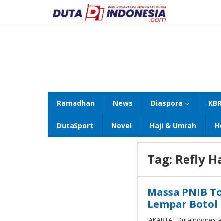
Lewati
ke
konten
Ramadhan
News
Diaspora
KBR
DutaSport
Novel
Haji & Umrah
H
Tag:
Refly H
Massa PNIB To
Lempar Botol 
JAKARTA| DutaIndonesia