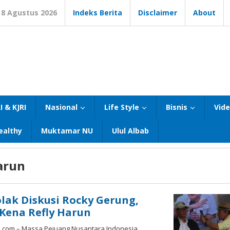
8 Agustus 2026
Indeks Berita
Disclaimer
About
I & KJRI
Nasional
Life Style
Bisnis
Vid
ealthy
Muktamar NU
Ulul Albab
arun
lak Diskusi Rocky Gerung,
Kena Refly Harun
.com – Massa Pejuang Nusantara Indonesia