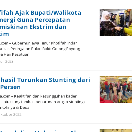
ifah Ajak Bupati/Walikota
nergi Guna Percepatan
miskinan Ekstrim dan
tim
com – Gubernur Jawa Timur Khofifah Indar
cak Peringatan Bulan Bakti Gotong Royong
& Hari Kesatuan
oleh
Juli 2023
Gatot
Susanto
rhasil Turunkan Stunting dari
8 Persen
a.com – Keaktifan dan kesungguhan kader
 satu ujung tombak penurunan angka stunting di
ontohnya di Desa
oleh
Oktober 2022
Gatot
Susanto