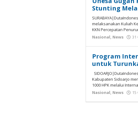
Unesa Gugah 
Stunting Mel
SURABAYA|DutaIndonesia
melaksanakan Kuliah Ke
KKN Percepatan Penuru
Nasional
,
News
31
Program Inter
untuk Turunka
SIDOARJO|DutaIndonesi
Kabupaten Sidoarjo men
1000 HPK melalui Intern
Nasional
,
News
15