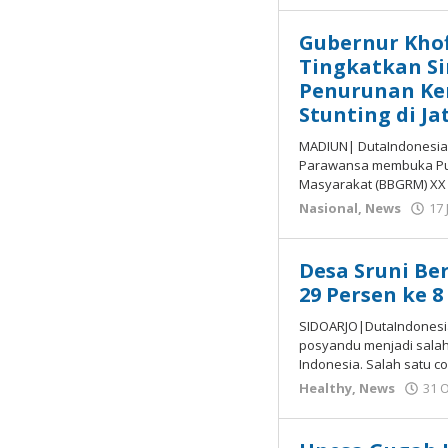
Gubernur Khof
Tingkatkan Si
Penurunan Ke
Stunting di Ja
MADIUN| DutaIndonesia.
Parawansa membuka Pun
Masyarakat (BBGRM) XX 
Nasional
,
News
17 
Desa Sruni Be
29 Persen ke 
SIDOARJO|DutaIndonesi
posyandu menjadi salah
Indonesia. Salah satu c
Healthy
,
News
31 