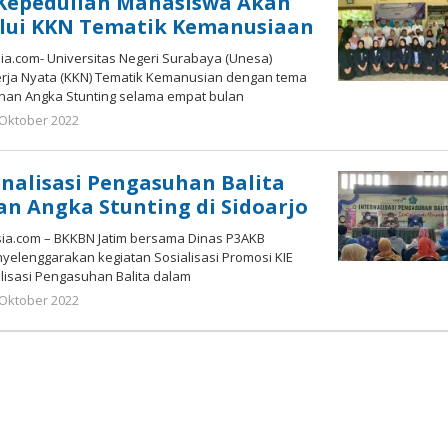
Kepedulian Mahasiswa Akan
alui KKN Tematik Kemanusiaan
.com- Universitas Negeri Surabaya (Unesa)
rja Nyata (KKN) Tematik Kemanusian dengan tema
nan Angka Stunting selama empat bulan
oleh
 Oktober 2022
Gatot
Susanto
nalisasi Pengasuhan Balita
n Angka Stunting di Sidoarjo
a.com – BKKBN Jatim bersama Dinas P3AKB
yelenggarakan kegiatan Sosialisasi Promosi KIE
alisasi Pengasuhan Balita dalam
oleh
 Oktober 2022
Gatot
Susanto