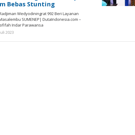
m Bebas Stunting
 Radjiman Wedyodiningrat 992 Beri Layanan
 Masalembu SUMENEP| DutaIndonesia.com –
ofifah Indar Parawansa
oleh
Juli 2023
Gatot
Susanto