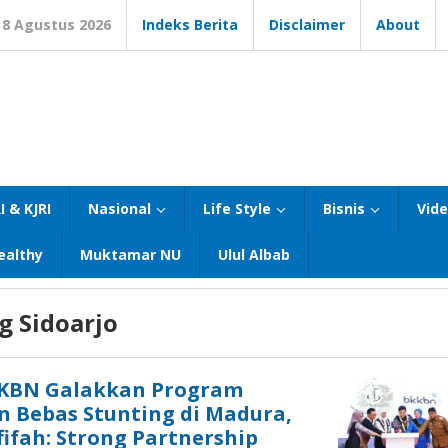
8 Agustus 2026
Indeks Berita
Disclaimer
About
I & KJRI
Nasional
Life Style
Bisnis
Vid
ealthy
Muktamar NU
Ulul Albab
g Sidoarjo
KKBN Galakkan Program
n Bebas Stunting di Madura,
ifah: Strong Partnership