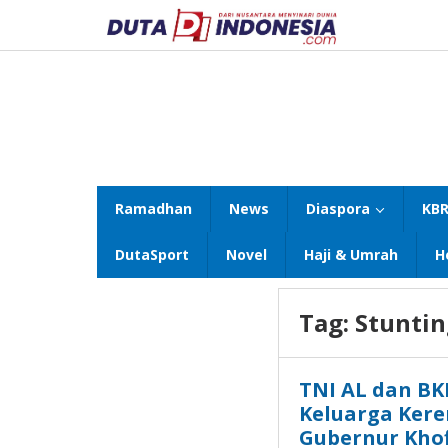
Lewati
ke
konten
Ramadhan
News
Diaspora
KBR
DutaSport
Novel
Haji & Umrah
H
Tag:
Stuntin
TNI AL dan B
Keluarga Kere
Gubernur Khof