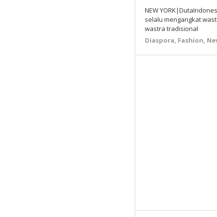
NEW YORK|DutaIndonesi
selalu mengangkat wastra
wastra tradisional
Diaspora
,
Fashion
,
Ne