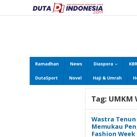
Lewati
ke
konten
Ramadhan
News
Diaspora
KBR
DutaSport
Novel
Haji & Umrah
H
Tag:
UMKM 
Wastra Tenun 
Memukau Peng
Fashion Week