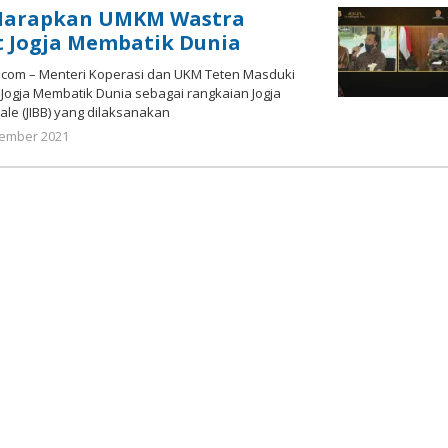
arapkan UMKM Wastra
t Jogja Membatik Dunia
com – Menteri Koperasi dan UKM Teten Masduki
Jogja Membatik Dunia sebagai rangkaian Jogja
nale (JIBB) yang dilaksanakan
oleh
ember 2021
Nilna
Niswah