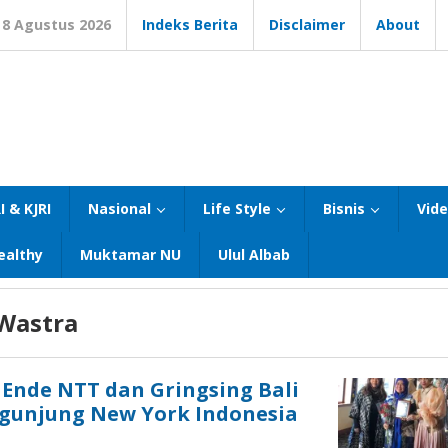
8 Agustus 2026
Indeks Berita
Disclaimer
About
I & KJRI
Nasional
Life Style
Bisnis
Vid
ealthy
Muktamar NU
Ulul Albab
Wastra
Ende NTT dan Gringsing Bali
unjung New York Indonesia