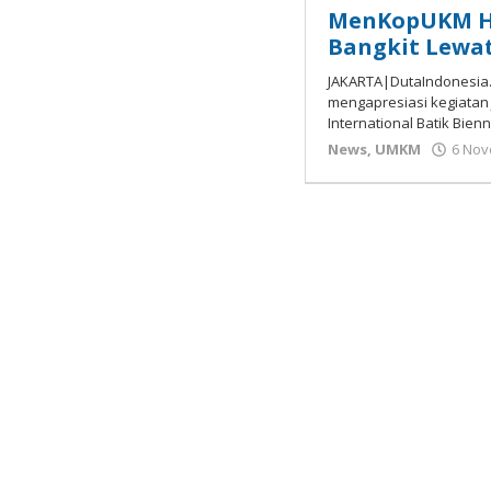
MenKopUKM H
Bangkit Lewa
JAKARTA|DutaIndonesia.
mengapresiasi kegiatan 
International Batik Bien
News
,
UMKM
6 Nov