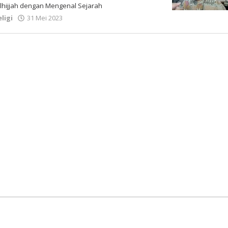
hijjah dengan Mengenal Sejarah
oleh
eligi
31 Mei 2023
Gatot
Susanto