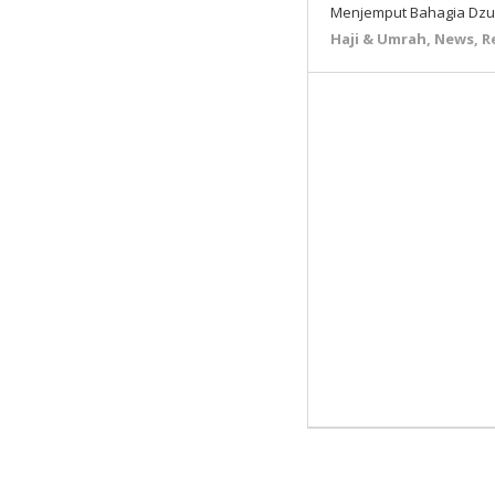
Menjemput Bahagia Dzul
Haji & Umrah
,
News
,
R