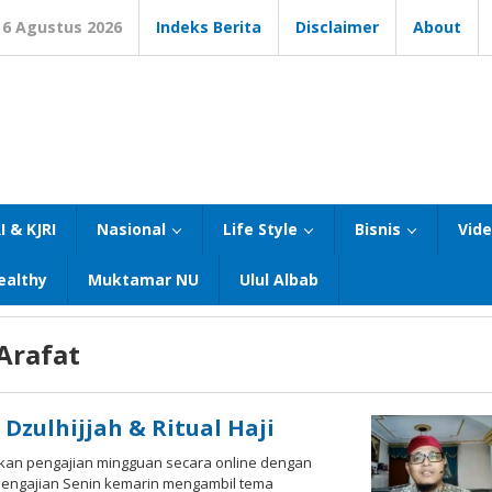
6 Agustus 2026
Indeks Berita
Disclaimer
About
I & KJRI
Nasional
Life Style
Bisnis
Vid
ealthy
Muktamar NU
Ulul Albab
Arafat
Dzulhijjah & Ritual Haji
kan pengajian mingguan secara online dengan
pengajian Senin kemarin mengambil tema