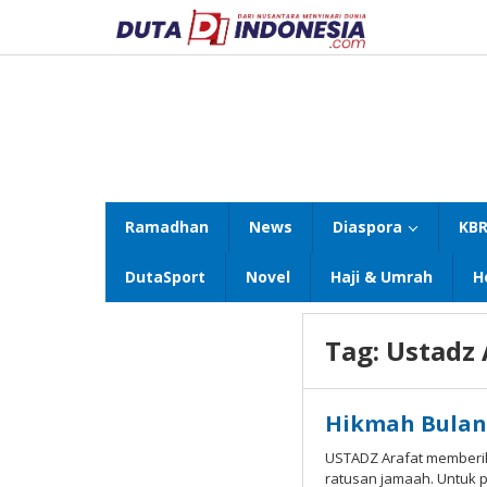
Lewati
ke
konten
Ramadhan
News
Diaspora
KBR
DutaSport
Novel
Haji & Umrah
H
Tag:
Ustadz 
Hikmah Bulan 
USTADZ Arafat memberi
ratusan jamaah. Untuk 