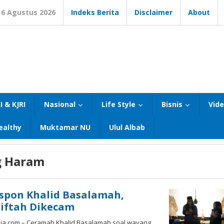
6 Agustus 2026
Indeks Berita
Disclaimer
About
I & KJRI
Nasional
Life Style
Bisnis
Vid
ealthy
Muktamar NU
Ulul Albab
 Haram
spon Khalid Basalamah,
iftah Dikecam
a.com – Ceramah Khalid Basalamah soal wayang