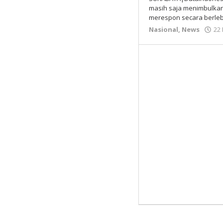
masih saja menimbulkan 
merespon secara berle
Nasional
,
News
22 