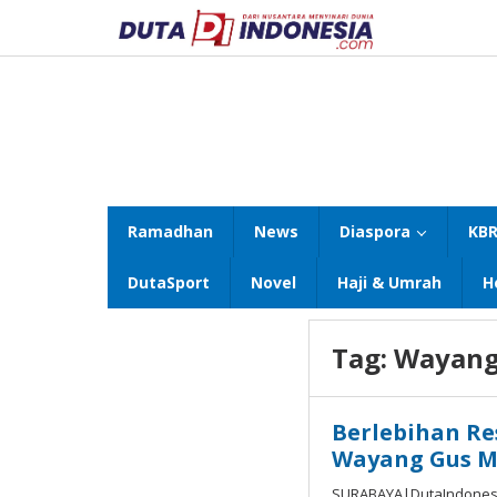
Lewati
ke
konten
Ramadhan
News
Diaspora
KBR
DutaSport
Novel
Haji & Umrah
H
Tag:
Wayang
Berlebihan Re
Wayang Gus M
SURABAYA|DutaIndonesi