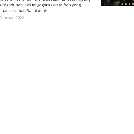
kegaduhan. Kali ini gegara Gus Miftah yang
bihan ceramah Basalamah
oleh
Februari 2022
Gatot
Susanto