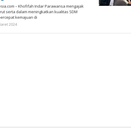
ia.com – Khofifah Indar Parawansa mengajak
urut serta dalam meningkatkan kualitas SDM
rcepat kemajuan di
oleh
Maret 2024
Gatot
Susanto