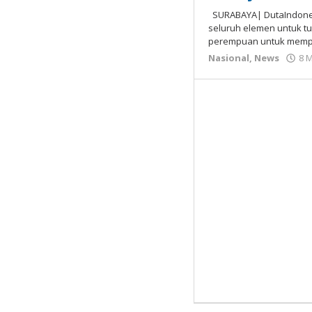
SURABAYA| DutaIndones
seluruh elemen untuk t
perempuan untuk mempe
Nasional
,
News
8 