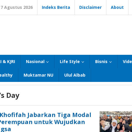
7 Agustus 2026
Indeks Berita
Disclaimer
About
I & KJRI
Nasional
Life Style
Bisnis
Vid
ealthy
Muktamar NU
Ulul Albab
s Day
Khofifah Jabarkan Tiga Modal
 Perempuan untuk Wujudkan
ngsa