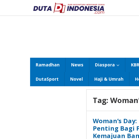
Lewati
ke
konten
Ramadhan
News
Diaspora
KBR
DutaSport
Novel
Haji & Umrah
H
Tag:
Woman’
Woman’s Day: 
Penting Bagi
Kemajuan Ba