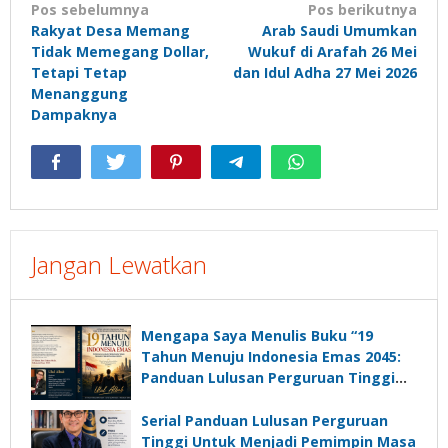
Navigasi
Pos sebelumnya
Pos berikutnya
Rakyat Desa Memang
Arab Saudi Umumkan
pos
Tidak Memegang Dollar,
Wukuf di Arafah 26 Mei
Tetapi Tetap
dan Idul Adha 27 Mei 2026
Menanggung
Dampaknya
Jangan Lewatkan
Mengapa Saya Menulis Buku “19
Tahun Menuju Indonesia Emas 2045:
Panduan Lulusan Perguruan Tinggi
Untuk Menjadi Pemimpin Masa
Depan”?
Serial Panduan Lulusan Perguruan
Tinggi Untuk Menjadi Pemimpin Masa