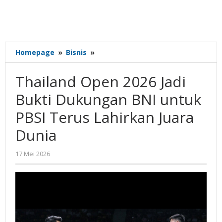
Thailand
Homepage
»
Bisnis
»
Open
2026
Thailand Open 2026 Jadi
Jadi
Bukti
Bukti Dukungan BNI untuk
Dukungan
PBSI Terus Lahirkan Juara
BNI
untuk
Dunia
PBSI
Terus
oleh
17 Mei 2026
Lahirkan
Gatot
Juara
Susanto
Dunia