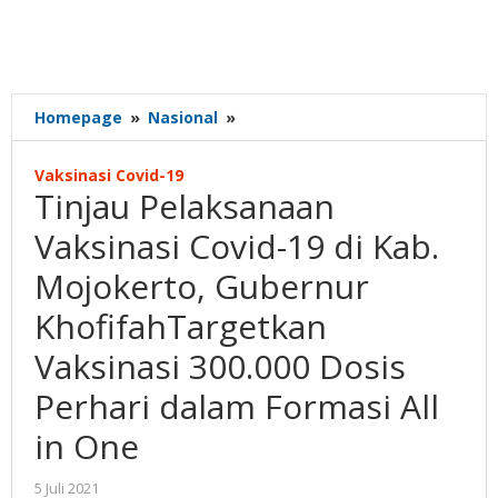
Tinjau
Homepage
»
Nasional
»
Pelaksanaan
Vaksinasi
Vaksinasi Covid-19
Covid-
Tinjau Pelaksanaan
19
di
Vaksinasi Covid-19 di Kab.
Kab.
Mojokerto, Gubernur
Mojokerto,
Gubernur
KhofifahTargetkan
KhofifahTargetkan
Vaksinasi
Vaksinasi 300.000 Dosis
300.000
Perhari dalam Formasi All
Dosis
Perhari
in One
dalam
Formasi
oleh
5 Juli 2021
All