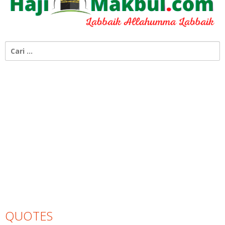
Cari
untuk:
QUOTES