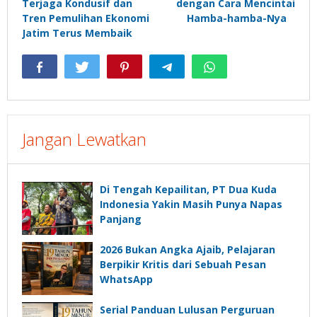
Terjaga Kondusif dan
dengan Cara Mencintai
Tren Pemulihan Ekonomi
Hamba-hamba-Nya
Jatim Terus Membaik
Jangan Lewatkan
Di Tengah Kepailitan, PT Dua Kuda
Indonesia Yakin Masih Punya Napas
Panjang
2026 Bukan Angka Ajaib, Pelajaran
Berpikir Kritis dari Sebuah Pesan
WhatsApp
Serial Panduan Lulusan Perguruan