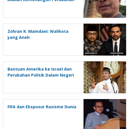
Zohran K. Mamdani: Walikota
yang Aneh
Bantuan Amerika ke Israel dan
Perubahan Politik Dalam Negeri
FIFA dan Eksposur Rasisme Dunia