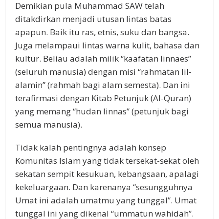
Demikian pula Muhammad SAW telah
ditakdirkan menjadi utusan lintas batas
apapun. Baik itu ras, etnis, suku dan bangsa.
Juga melampaui lintas warna kulit, bahasa dan
kultur. Beliau adalah milik “kaafatan linnaes”
(seluruh manusia) dengan misi “rahmatan lil-
alamin” (rahmah bagi alam semesta). Dan ini
terafirmasi dengan Kitab Petunjuk (Al-Quran)
yang memang “hudan linnas” (petunjuk bagi
semua manusia).
Tidak kalah pentingnya adalah konsep
Komunitas Islam yang tidak tersekat-sekat oleh
sekatan sempit kesukuan, kebangsaan, apalagi
kekeluargaan. Dan karenanya “sesungguhnya
Umat ini adalah umatmu yang tunggal”. Umat
tunggal ini yang dikenal “ummatun wahidah”.