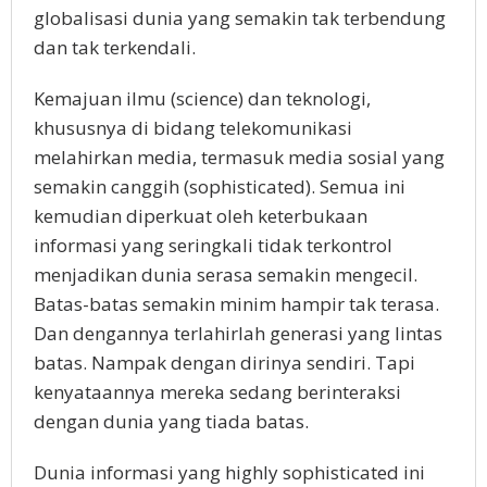
globalisasi dunia yang semakin tak terbendung
dan tak terkendali.
Kemajuan ilmu (science) dan teknologi,
khususnya di bidang telekomunikasi
melahirkan media, termasuk media sosial yang
semakin canggih (sophisticated). Semua ini
kemudian diperkuat oleh keterbukaan
informasi yang seringkali tidak terkontrol
menjadikan dunia serasa semakin mengecil.
Batas-batas semakin minim hampir tak terasa.
Dan dengannya terlahirlah generasi yang lintas
batas. Nampak dengan dirinya sendiri. Tapi
kenyataannya mereka sedang berinteraksi
dengan dunia yang tiada batas.
Dunia informasi yang highly sophisticated ini