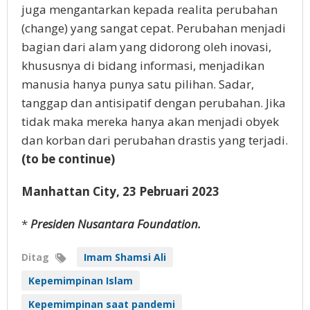
juga mengantarkan kepada realita perubahan
(change) yang sangat cepat. Perubahan menjadi
bagian dari alam yang didorong oleh inovasi,
khususnya di bidang informasi, menjadikan
manusia hanya punya satu pilihan. Sadar,
tanggap dan antisipatif dengan perubahan. Jika
tidak maka mereka hanya akan menjadi obyek
dan korban dari perubahan drastis yang terjadi.
(to be continue)
Manhattan City, 23 Pebruari 2023
*
Presiden Nusantara Foundation.
Ditag
Imam Shamsi Ali
Kepemimpinan Islam
Kepemimpinan saat pandemi