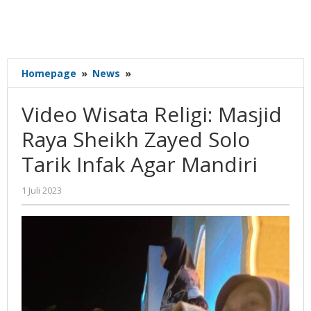
Video
Homepage
»
News
»
Wisata
Religi:
Video Wisata Religi: Masjid
Masjid
Raya
Raya Sheikh Zayed Solo
Sheikh
Tarik Infak Agar Mandiri
Zayed
Solo
Tarik
oleh
1 Juli 2023
Gatot
Infak
Susanto
Agar
Mandiri