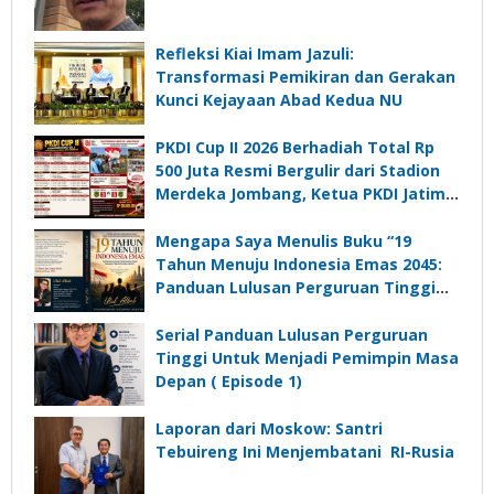
Refleksi Kiai Imam Jazuli:
Transformasi Pemikiran dan Gerakan
Kunci Kejayaan Abad Kedua NU
PKDI Cup II 2026 Berhadiah Total Rp
500 Juta Resmi Bergulir dari Stadion
Merdeka Jombang, Ketua PKDI Jatim:
Ajang Silaturrahmi dan Media
Komunikasi Kades untuk Memajukan
Mengapa Saya Menulis Buku “19
Desa
Tahun Menuju Indonesia Emas 2045:
Panduan Lulusan Perguruan Tinggi
Untuk Menjadi Pemimpin Masa
Depan”?
Serial Panduan Lulusan Perguruan
Tinggi Untuk Menjadi Pemimpin Masa
Depan ( Episode 1)
Laporan dari Moskow: Santri
Tebuireng Ini Menjembatani RI-Rusia