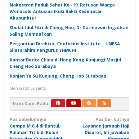
Nakestrad Peduli Sehat Ke -19, Ratusan Warga
Wonocolo Antusias Ikuti Bakti Kesehatan
Akupunktur
Sholat Idul Fitri di Cheng Hoo, Dr Darmawan Ingatkan
Saling Memaafkan
Pergantian Direktur, Confucius Institute – UNESA
Silaturahim Pengurus YHMCHI
Kantor Berita China di Hong Kong Kunjungi Masjid
Cheng Hoo Surabaya
Konjen Ye Su Kunjungi Cheng Hoo Surabaya
oleh
Gatot Susanto
Ikuti Kami Pada
Navigasi
Pos sebelumnya
Pos berikutnya
Gempa M 6,4 di Bantul,
Layanan Jamaah Haji
pos
Puluhan Titik di Kulon
Disorot, Ini Jawaban
Progo dan Gunungkidul
Kemenag