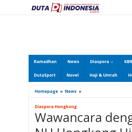
Lewati
ke
konten
Ramadhan
News
Diaspora
KBR
DutaSport
Novel
Haji & Umrah
H
Wawancara
Homepage
»
News
»
dengan
Ketua
Diaspora Hongkong
PCI
Wawancara deng
Muslimat
NU
Hongkong