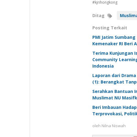
#kjrihongkong
Ditag
Muslim
Posting Terkait
PMI Jatim Sumbang D
Kemenaker RI Beri A
Terima Kunjungan I
Community Learning
Indonesia
Laporan dari Drama
(1): Berangkat Tan
Serahkan Bantuan Ink
Muslimat NU Masifk
Beri Imbauan Hadapi
Terprovokasi, Polit
oleh
Nilna Niswah