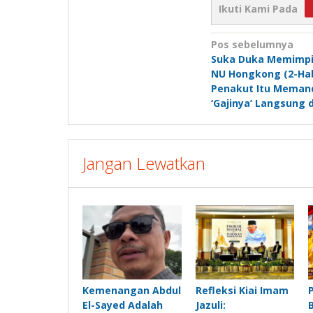
Ikuti Kami Pada
Navigasi
Pos sebelumnya
Suka Duka Memimpi
pos
NU Hongkong (2-Hab
Penakut Itu Memand
‘Gajinya’ Langsung d
Jangan Lewatkan
Kemenangan Abdul
Refleksi Kiai Imam
El-Sayed Adalah
Jazuli: