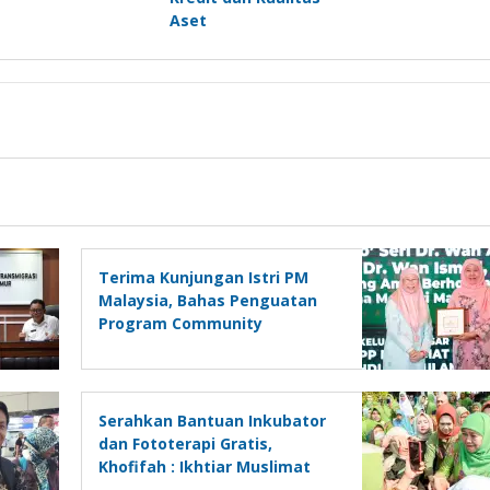
Aset
Terima Kunjungan Istri PM
Malaysia, Bahas Penguatan
Program Community
Learning Centre untuk
Pendidikan Anak Pekerja
Migran Indonesia
Serahkan Bantuan Inkubator
dan Fototerapi Gratis,
Khofifah : Ikhtiar Muslimat
NU Masifkan Penurunan AKB