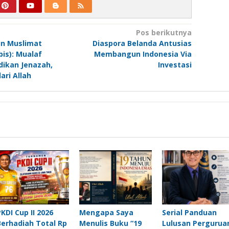
Pos berikutnya
n Muslimat
​Diaspora Belanda Antusias
is): Mualaf
Membangun Indonesia Via
ikan Jenazah,
Investasi
ari Allah
PKDI Cup II 2026
Mengapa Saya
Serial Panduan
Berhadiah Total Rp
Menulis Buku “19
Lulusan Pergurua