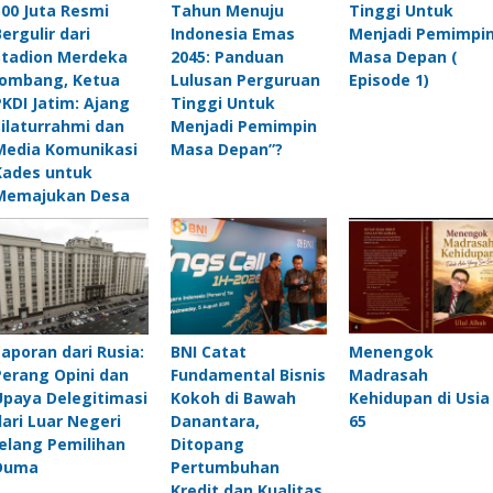
500 Juta Resmi
Tahun Menuju
Tinggi Untuk
Bergulir dari
Indonesia Emas
Menjadi Pemimpi
Stadion Merdeka
2045: Panduan
Masa Depan (
Jombang, Ketua
Lulusan Perguruan
Episode 1)
PKDI Jatim: Ajang
Tinggi Untuk
Silaturrahmi dan
Menjadi Pemimpin
Media Komunikasi
Masa Depan”?
Kades untuk
Memajukan Desa
Laporan dari Rusia:
BNI Catat
Menengok
Perang Opini dan
Fundamental Bisnis
Madrasah
Upaya Delegitimasi
Kokoh di Bawah
Kehidupan di Usia
dari Luar Negeri
Danantara,
65
Jelang Pemilihan
Ditopang
Duma
Pertumbuhan
Kredit dan Kualitas