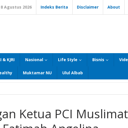
8 Agustus 2026
Indeks Berita
Disclaimer
About
I & KJRI
Nasional
Life Style
Bisnis
Vid
ealthy
Muktamar NU
Ulul Albab
an Ketua PCI Muslimat