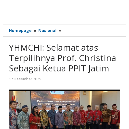
YHMCHI:
Homepage
»
Nasional
»
Selamat
atas
YHMCHI: Selamat atas
Terpilihnya
Prof.
Terpilihnya Prof. Christina
Christina
Sebagai Ketua PPIT Jatim
Sebagai
Ketua
PPIT
oleh
17 Desember 2025
Gatot
Jatim
Susanto