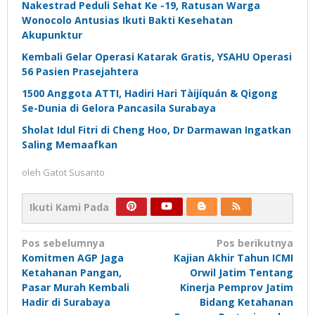
Nakestrad Peduli Sehat Ke -19, Ratusan Warga
Wonocolo Antusias Ikuti Bakti Kesehatan
Akupunktur
Kembali Gelar Operasi Katarak Gratis, YSAHU Operasi
56 Pasien Prasejahtera
1500 Anggota ATTI, Hadiri Hari Tàijíquán & Qigong
Se-Dunia di Gelora Pancasila Surabaya
Sholat Idul Fitri di Cheng Hoo, Dr Darmawan Ingatkan
Saling Memaafkan
oleh
Gatot Susanto
Ikuti Kami Pada
Navigasi
Pos sebelumnya
Pos berikutnya
Komitmen AGP Jaga
Kajian Akhir Tahun ICMI
pos
Ketahanan Pangan,
Orwil Jatim Tentang
Pasar Murah Kembali
Kinerja Pemprov Jatim
Hadir di Surabaya
Bidang Ketahanan