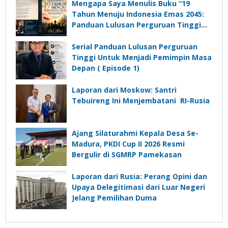
Komunikasi Kades untuk Memajukan
Mengapa Saya Menulis Buku “19
Desa
Tahun Menuju Indonesia Emas 2045:
Panduan Lulusan Perguruan Tinggi
Untuk Menjadi Pemimpin Masa
Depan”?
Serial Panduan Lulusan Perguruan
Tinggi Untuk Menjadi Pemimpin Masa
Depan ( Episode 1)
Laporan dari Moskow: Santri
Tebuireng Ini Menjembatani RI-Rusia
Ajang Silaturahmi Kepala Desa Se-
Madura, PKDI Cup II 2026 Resmi
Bergulir di SGMRP Pamekasan
Laporan dari Rusia: Perang Opini dan
Upaya Delegitimasi dari Luar Negeri
Jelang Pemilihan Duma