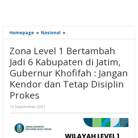
Zona
Homepage
»
Nasional
»
Level
1
Zona Level 1 Bertambah
Bertambah
Jadi
Jadi 6 Kabupaten di Jatim,
6
Gubernur Khofifah : Jangan
Kabupaten
di
Kendor dan Tetap Disiplin
Jatim,
Gubernur
Prokes
Khofifah
:
oleh
13 September 2021
Jangan
Gatot
Kendor
Susanto
dan
Tetap
Disiplin