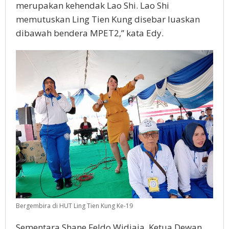
merupakan kehendak Lao Shi. Lao Shi
memutuskan Ling Tien Kung disebar luaskan
dibawah bendera MPET2,” kata Edy.
Bergembira di HUT Ling Tien Kung Ke-19
Sementara Shane Feldo Widjaja, Ketua Dewan