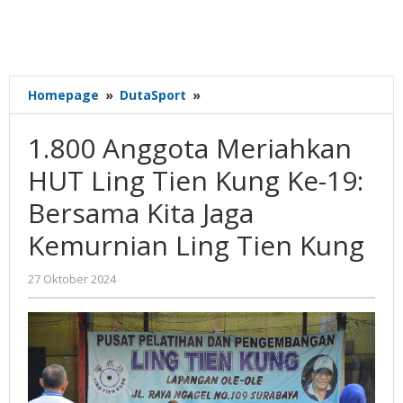
1.800
Homepage
»
DutaSport
»
Anggota
Meriahkan
1.800 Anggota Meriahkan
HUT
Ling
HUT Ling Tien Kung Ke-19:
Tien
Bersama Kita Jaga
Kung
Ke-
Kemurnian Ling Tien Kung
19:
Bersama
oleh
27 Oktober 2024
Kita
Gatot
Jaga
Susanto
Kemurnian
Ling
Tien
Kung