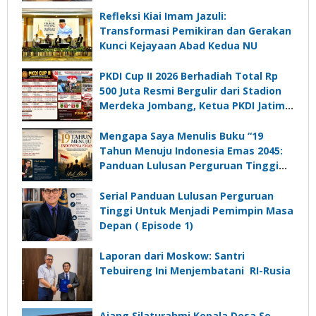
Refleksi Kiai Imam Jazuli:
Transformasi Pemikiran dan Gerakan
Kunci Kejayaan Abad Kedua NU
PKDI Cup II 2026 Berhadiah Total Rp
500 Juta Resmi Bergulir dari Stadion
Merdeka Jombang, Ketua PKDI Jatim:
Ajang Silaturrahmi dan Media
Komunikasi Kades untuk Memajukan
Mengapa Saya Menulis Buku “19
Desa
Tahun Menuju Indonesia Emas 2045:
Panduan Lulusan Perguruan Tinggi
Untuk Menjadi Pemimpin Masa
Depan”?
Serial Panduan Lulusan Perguruan
Tinggi Untuk Menjadi Pemimpin Masa
Depan ( Episode 1)
Laporan dari Moskow: Santri
Tebuireng Ini Menjembatani RI-Rusia
Ajang Silaturahmi Kepala Desa Se-