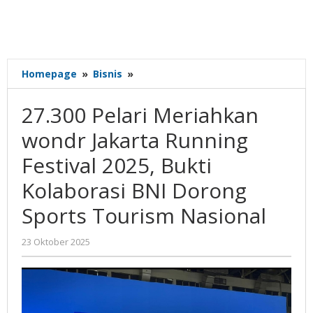
27.300
Homepage
»
Bisnis
»
Pelari
Meriahkan
27.300 Pelari Meriahkan
wondr
Jakarta
wondr Jakarta Running
Running
Festival 2025, Bukti
Festival
2025,
Kolaborasi BNI Dorong
Bukti
Kolaborasi
Sports Tourism Nasional
BNI
Dorong
oleh
23 Oktober 2025
Sports
Gatot
Tourism
Susanto
Nasional