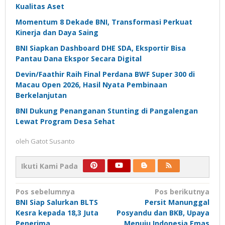
Kualitas Aset
Momentum 8 Dekade BNI, Transformasi Perkuat
Kinerja dan Daya Saing
BNI Siapkan Dashboard DHE SDA, Eksportir Bisa
Pantau Dana Ekspor Secara Digital
Devin/Faathir Raih Final Perdana BWF Super 300 di
Macau Open 2026, Hasil Nyata Pembinaan
Berkelanjutan
BNI Dukung Penanganan Stunting di Pangalengan
Lewat Program Desa Sehat
oleh
Gatot Susanto
Ikuti Kami Pada
Navigasi
Pos sebelumnya
Pos berikutnya
BNI Siap Salurkan BLTS
Persit Manunggal
pos
Kesra kepada 18,3 Juta
Posyandu dan BKB, Upaya
Penerima
Menuju Indonesia Emas