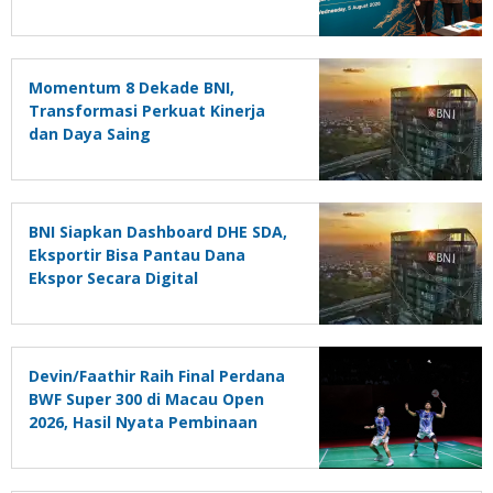
dan Kualitas Aset
Momentum 8 Dekade BNI,
Transformasi Perkuat Kinerja
dan Daya Saing
BNI Siapkan Dashboard DHE SDA,
Eksportir Bisa Pantau Dana
Ekspor Secara Digital
Devin/Faathir Raih Final Perdana
BWF Super 300 di Macau Open
2026, Hasil Nyata Pembinaan
Berkelanjutan