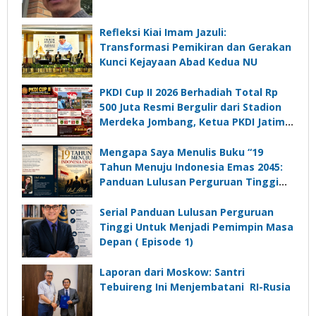
Refleksi Kiai Imam Jazuli:
Transformasi Pemikiran dan Gerakan
Kunci Kejayaan Abad Kedua NU
PKDI Cup II 2026 Berhadiah Total Rp
500 Juta Resmi Bergulir dari Stadion
Merdeka Jombang, Ketua PKDI Jatim:
Ajang Silaturrahmi dan Media
Komunikasi Kades untuk Memajukan
Mengapa Saya Menulis Buku “19
Desa
Tahun Menuju Indonesia Emas 2045:
Panduan Lulusan Perguruan Tinggi
Untuk Menjadi Pemimpin Masa
Depan”?
Serial Panduan Lulusan Perguruan
Tinggi Untuk Menjadi Pemimpin Masa
Depan ( Episode 1)
Laporan dari Moskow: Santri
Tebuireng Ini Menjembatani RI-Rusia