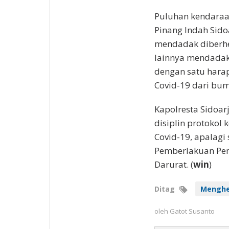
Puluhan kendaraa
Pinang Indah Sidoa
mendadak diberhen
lainnya mendadak
dengan satu hara
Covid-19 dari bumi
Kapolresta Sidoa
disiplin protokol
Covid-19, apalagi
Pemberlakuan Pem
Darurat. (
win
)
Ditag
Menghe
oleh
Gatot Susanto