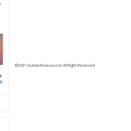
s
©2021 DutaIndonesia.com All Right Reserved
s
)