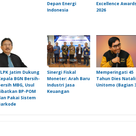
Depan Energi
Excellence Award
Indonesia
2026
YLPK Jatim Dukung
Sinergi Fiskal
Memperingati 45
Kepala BGN Bersih-
Moneter: Arah Baru
Tahun Dies Natali
bersih MBG, Usul
Industri Jasa
Unitomo (Bagian 3
Libatkan BP-POM
Keuangan
dan Pakai Sistem
Barkode