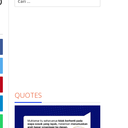
o
untuk:
QUOTES