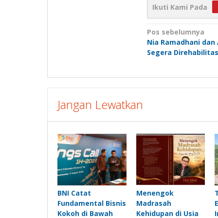
Ikuti Kami Pada
Navigasi
Pos sebelumnya
Nia Ramadhani dan A
pos
Segera Direhabilitas
Jangan Lewatkan
BNI Catat
Menengok
Fundamental Bisnis
Madrasah
Kokoh di Bawah
Kehidupan di Usia