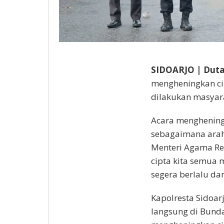
SIDOARJO | Duta
mengheningkan cip
dilakukan masyara
Acara mengheningk
sebagaimana araha
Menteri Agama Re
cipta kita semua
segera berlalu da
Kapolresta Sidoa
langsung di Bund