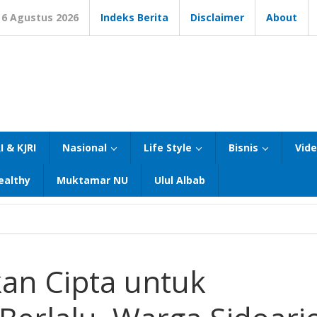
6 Agustus 2026
Indeks Berita
Disclaimer
About
I & KJRI
Nasional
Life Style
Bisnis
Vid
ealthy
Muktamar NU
Ulul Albab
kan Cipta untuk