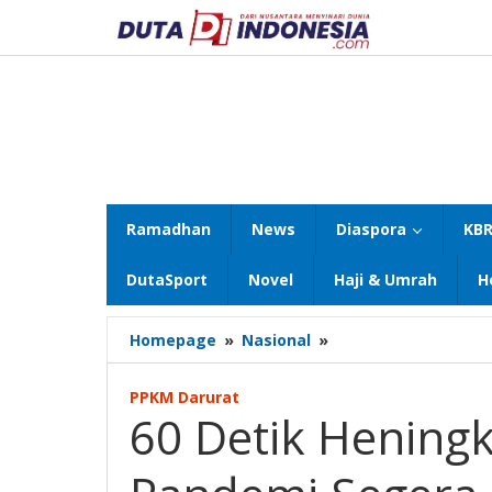
Lewati
ke
konten
Ramadhan
News
Diaspora
KBR
DutaSport
Novel
Haji & Umrah
H
60
Homepage
»
Nasional
»
Detik
Heningkan
PPKM Darurat
Cipta
60 Detik Hening
untuk
Pandemi
Segera