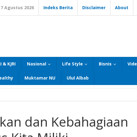
7 Agustus 2026
Indeks Berita
Disclaimer
About
I & KJRI
Nasional
Life Style
Bisnis
Vid
ealthy
Muktamar NU
Ulul Albab
aikan dan Kebahagiaan