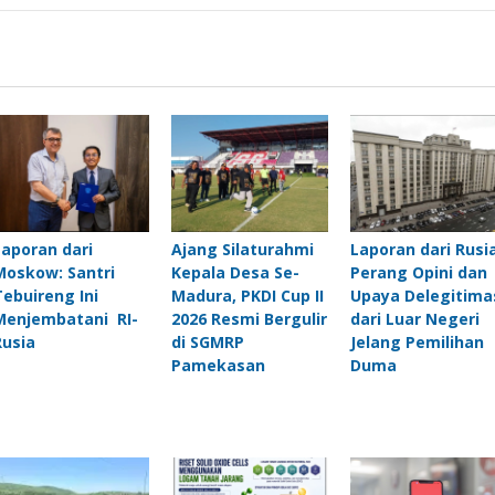
Laporan dari
Ajang Silaturahmi
Laporan dari Rusia
Moskow: Santri
Kepala Desa Se-
Perang Opini dan
Tebuireng Ini
Madura, PKDI Cup II
Upaya Delegitima
Menjembatani RI-
2026 Resmi Bergulir
dari Luar Negeri
Rusia
di SGMRP
Jelang Pemilihan
Pamekasan
Duma