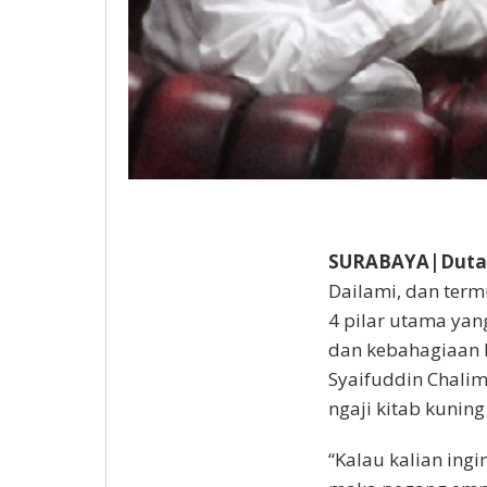
SURABAYA|DutaI
Dailami, dan term
4 pilar utama ya
dan kebahagiaan h
Syaifuddin Chali
ngaji kitab kuning
“Kalau kalian ing