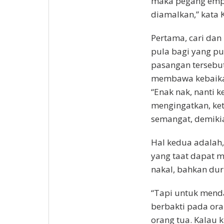
maka pegang empat
diamalkan,” kata 
Pertama, cari dan 
pula bagi yang put
pasangan tersebu
membawa kebaika
“Enak nak, nanti ke
mengingatkan, ket
semangat, demikian
Hal kedua adalah,
yang taat dapat m
nakal, bahkan du
“Tapi untuk menda
berbakti pada oran
orang tua. Kalau 