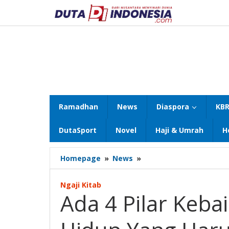
Lewati
ke
konten
Ramadhan
News
Diaspora
KBR
DutaSport
Novel
Haji & Umrah
H
Ada
Homepage
»
News
»
4
Pilar
Ngaji Kitab
Kebaikan
Ada 4 Pilar Keb
dan
Kebahagiaan
Hidup