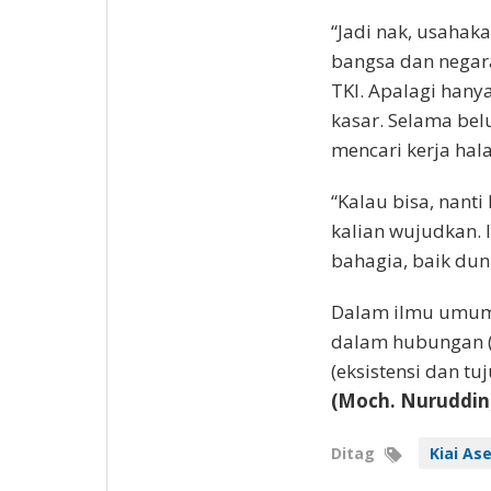
“Jadi nak, usahak
bangsa dan negara
TKI. Apalagi han
kasar. Selama bel
mencari kerja halal
“Kalau bisa, nant
kalian wujudkan. 
bahagia, baik dun
Dalam ilmu umum, 
dalam hubungan (k
(eksistensi dan tu
(Moch. Nuruddin
Ditag
Kiai As