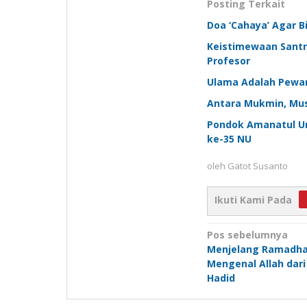
Posting Terkait
Doa ‘Cahaya’ Agar 
Keistimewaan Santr
Profesor
Ulama Adalah Pewar
Antara Mukmin, Musl
Pondok Amanatul U
ke-35 NU
oleh
Gatot Susanto
Ikuti Kami Pada
Navigasi
Pos sebelumnya
Menjelang Ramadhan
pos
Mengenal Allah dari 
Hadid