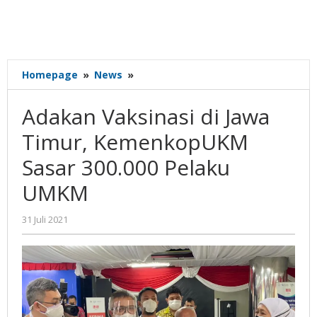
Adakan
Homepage
»
News
»
Vaksinasi
di
Adakan Vaksinasi di Jawa
Jawa
Timur,
Timur, KemenkopUKM
KemenkopUKM
Sasar 300.000 Pelaku
Sasar
300.000
UMKM
Pelaku
UMKM
oleh
31 Juli 2021
Gatot
Susanto