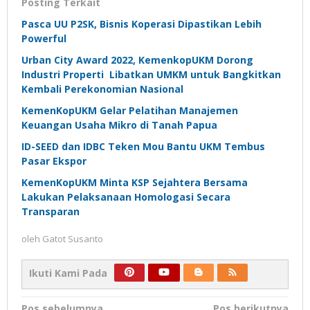
Posting Terkait
Pasca UU P2SK, Bisnis Koperasi Dipastikan Lebih
Powerful
Urban City Award 2022, KemenkopUKM Dorong
Industri Properti Libatkan UMKM untuk Bangkitkan
Kembali Perekonomian Nasional
KemenKopUKM Gelar Pelatihan Manajemen
Keuangan Usaha Mikro di Tanah Papua
ID-SEED dan IDBC Teken Mou Bantu UKM Tembus
Pasar Ekspor
KemenKopUKM Minta KSP Sejahtera Bersama
Lakukan Pelaksanaan Homologasi Secara
Transparan
oleh
Gatot Susanto
Ikuti Kami Pada
Navigasi
Pos sebelumnya
Pos berikutnya