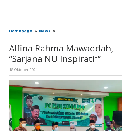
Alfina
Homepage
»
News
»
Rahma
Mawaddah,
Alfina Rahma Mawaddah,
"Sarjana
NU
“Sarjana NU Inspiratif”
Inspiratif"
oleh
18 Oktober 2021
Gatot
Susanto