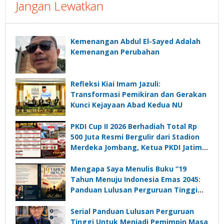
Jangan Lewatkan
Kemenangan Abdul El-Sayed Adalah
Kemenangan Perubahan
Refleksi Kiai Imam Jazuli:
Transformasi Pemikiran dan Gerakan
Kunci Kejayaan Abad Kedua NU
PKDI Cup II 2026 Berhadiah Total Rp
500 Juta Resmi Bergulir dari Stadion
Merdeka Jombang, Ketua PKDI Jatim:
Ajang Silaturrahmi dan Media
Komunikasi Kades untuk Memajukan
Mengapa Saya Menulis Buku “19
Desa
Tahun Menuju Indonesia Emas 2045:
Panduan Lulusan Perguruan Tinggi
Untuk Menjadi Pemimpin Masa
Depan”?
Serial Panduan Lulusan Perguruan
Tinggi Untuk Menjadi Pemimpin Masa