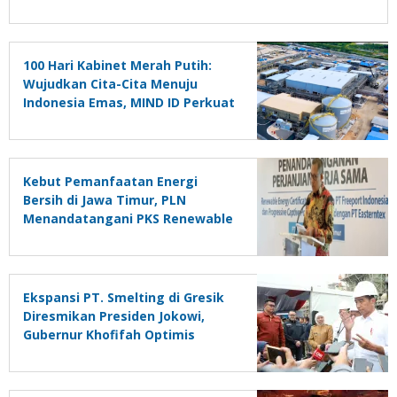
100 Hari Kabinet Merah Putih:
Wujudkan Cita-Cita Menuju
Indonesia Emas, MIND ID Perkuat
Hilirisasi dan Industrialisasi
Kebut Pemanfaatan Energi
Bersih di Jawa Timur, PLN
Menandatangani PKS Renewable
Energy Certificate (REC) Dengan
PT Freeport Indonesia
Ekspansi PT. Smelting di Gresik
Diresmikan Presiden Jokowi,
Gubernur Khofifah Optimis
Perkuat Sektor Hilirisasi Industri
di Jatim