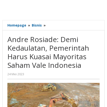
Andre
Homepage
»
Bisnis
»
Rosiade:
Demi
Andre Rosiade: Demi
Kedaulatan,
Pemerintah
Kedaulatan, Pemerintah
Harus
Harus Kuasai Mayoritas
Kuasai
Mayoritas
Saham Vale Indonesia
Saham
Vale
oleh
24 Mei 2023
Indonesia
Gatot
Susanto